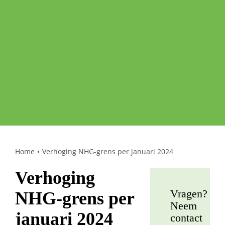
Home
Verhoging NHG-grens per januari 2024
Verhoging
Vragen?
NHG-grens per
Neem
januari 2024
contact