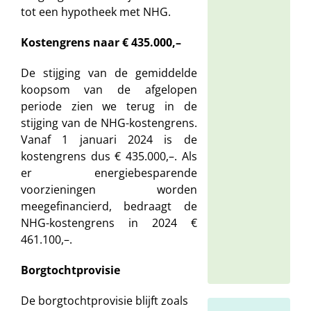
tot een hypotheek met NHG.
59
Kostengrens naar € 435.000,–
De stijging van de gemiddelde
Ge
koopsom van de afgelopen
Ge
periode zien we terug in de
(0
stijging van de NHG-kostengrens.
28
Vanaf 1 januari 2024 is de
07
kostengrens dus € 435.000,–. Als
55
er energiebesparende
voorzieningen worden
meegefinancierd, bedraagt de
NHG-kostengrens in 2024 €
461.100,–.
Borgtochtprovisie
De borgtochtprovisie blijft zoals