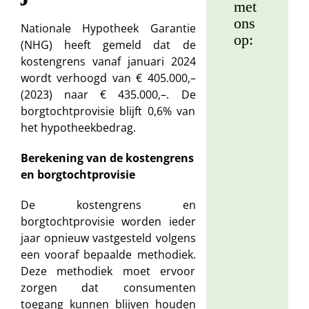
met
ons
Nationale Hypotheek Garantie
op:
(NHG) heeft gemeld dat de
kostengrens vanaf januari 2024
wordt verhoogd van € 405.000,–
Ma
(2023) naar € 435.000,–. De
La
borgtochtprovisie blijft 0,6% van
(0
het hypotheekbedrag.
30
12
Berekening van de kostengrens
81
en borgtochtprovisie
De kostengrens en
borgtochtprovisie worden ieder
jaar opnieuw vastgesteld volgens
Ru
een vooraf bepaalde methodiek.
Po
Deze methodiek moet ervoor
(0
zorgen dat consumenten
51
toegang kunnen blijven houden
82