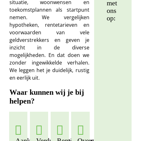
situatie, woonwensen en
met
toekomstplannen als startpunt
ons
nemen. We vergelijken
op:
hypotheken, rentetarieven en
voorwaarden van vele
geldverstrekkers en geven je
Ma
inzicht in de diverse
La
mogelijkheden. En dat doen we
(0
zonder ingewikkelde verhalen.
30
We leggen het je duidelijk, rustig
12
en eerlijk uit.
81
Waar kunnen wij je bij
helpen?
Ru
Po
(0
51
82
Aankoop
Verduurzaming
Renteverlenging
Oversluiten