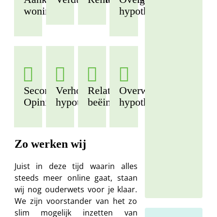
59
woning
hypotheek
Ge
Ge
(0
Second
Verhogen
Relatie
Overwaarde
28
Opinion
hypotheek
beëindiging
hypotheek
07
55
Zo werken wij
Juist in deze tijd waarin alles
steeds meer online gaat, staan
wij nog ouderwets voor je klaar.
We zijn voorstander van het zo
slim mogelijk inzetten van