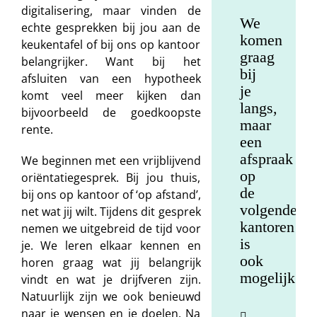
digitalisering, maar vinden de
We
echte gesprekken bij jou aan de
komen
keukentafel of bij ons op kantoor
graag
belangrijker. Want bij het
bij
afsluiten van een hypotheek
je
komt veel meer kijken dan
langs,
bijvoorbeeld de goedkoopste
maar
rente.
een
afspraak
We beginnen met een vrijblijvend
op
oriëntatiegesprek. Bij jou thuis,
de
bij ons op kantoor of ‘op afstand’,
volgende
net wat jij wilt. Tijdens dit gesprek
kantoren
nemen we uitgebreid de tijd voor
is
je. We leren elkaar kennen en
ook
horen graag wat jij belangrijk
mogelijk.
vindt en wat je drijfveren zijn.
Natuurlijk zijn we ook benieuwd
naar je wensen en je doelen. Na