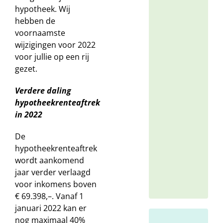
59
hypotheek. Wij
hebben de
voornaamste
wijzigingen voor 2022
Ge
voor jullie op een rij
Ge
gezet.
(0
28
Verdere daling
07
hypotheekrenteaftrek
55
in 2022
De
hypotheekrenteaftrek
wordt aankomend
jaar verder verlaagd
voor inkomens boven
€ 69.398,–. Vanaf 1
januari 2022 kan er
nog maximaal 40%