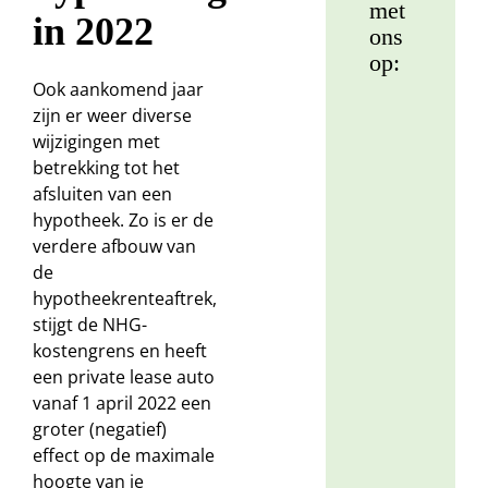
met
in 2022
ons
op:
Ook aankomend jaar
zijn er weer diverse
Ma
wijzigingen met
La
betrekking tot het
(0
afsluiten van een
30
hypotheek. Zo is er de
12
verdere afbouw van
81
de
hypotheekrenteaftrek,
stijgt de NHG-
kostengrens en heeft
Ru
een private lease auto
Po
vanaf 1 april 2022 een
(0
groter (negatief)
51
effect op de maximale
82
hoogte van je