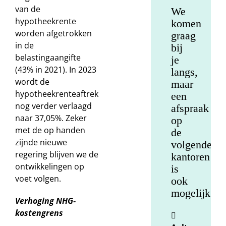
van de
We
hypotheekrente
komen
worden afgetrokken
graag
in de
bij
belastingaangifte
je
(43% in 2021). In 2023
langs,
wordt de
maar
hypotheekrenteaftrek
een
nog verder verlaagd
afspraak
naar 37,05%. Zeker
op
met de op handen
de
zijnde nieuwe
volgende
regering blijven we de
kantoren
ontwikkelingen op
is
voet volgen.
ook
mogelijk.
Verhoging NHG-
kostengrens